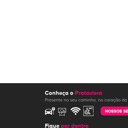
Conheça o
Prataviera
Presente no seu caminho, no coração da 
NOSSOS S
Fique
por dentro