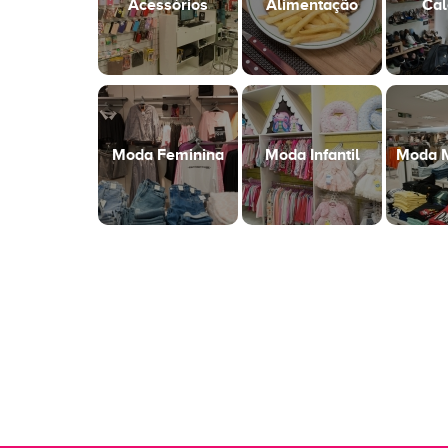
Acessórios
Alimentação
Cal
Moda Feminina
Moda Infantil
Moda M