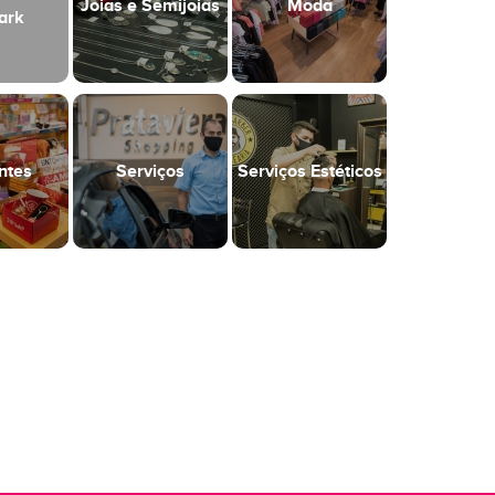
Joias e Semijoias
Moda
ark
ntes
Serviços
Serviços Estéticos