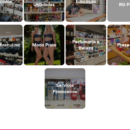
çados
Educação
Utilidades
RG P
Perfumaria e
asculina
Moda Praia
Prese
Beleza
Serviços
Financeiros