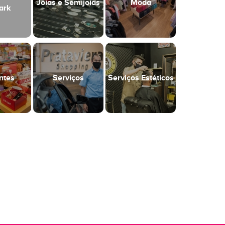
Joias e Semijoias
Moda
ark
ntes
Serviços
Serviços Estéticos