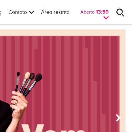
13:59
g
Contato
Área restrita
Aberto