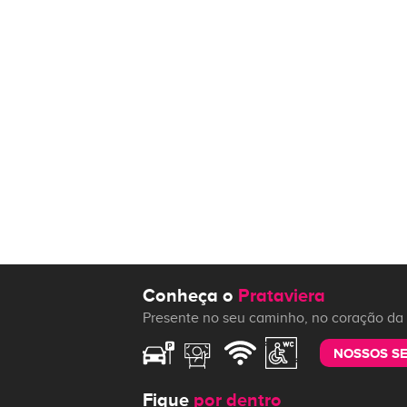
Conheça o
Prataviera
Presente no seu caminho, no coração da 
NOSSOS S
Fique
por dentro