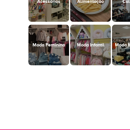
Acessórios
Alimentação
Cal
Moda Feminina
Moda Infantil
Moda M