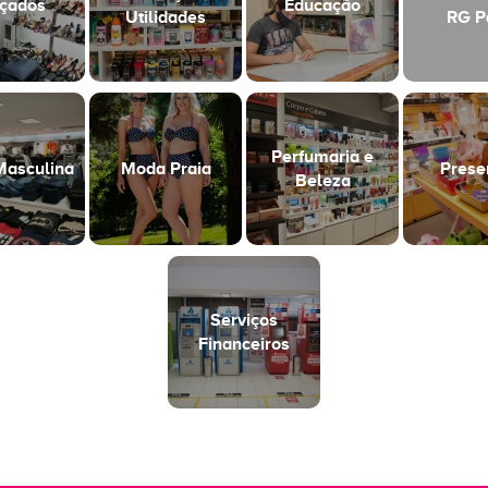
çados
Educação
Utilidades
RG P
Perfumaria e
asculina
Moda Praia
Prese
Beleza
Serviços
Financeiros