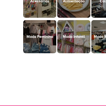
Acessórios
Alimentação
Cal
Moda Feminina
Moda Infantil
Moda M