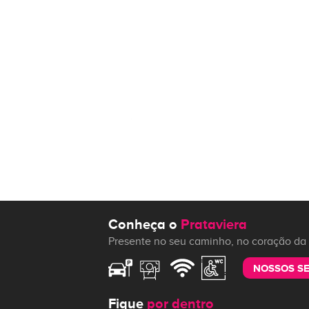
Conheça o
Prataviera
Presente no seu caminho, no coração da 
NOSSOS S
Fique
por dentro