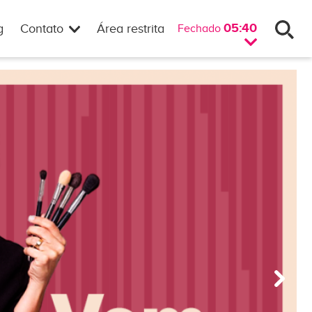
05:40
g
Contato
Área restrita
Fechado