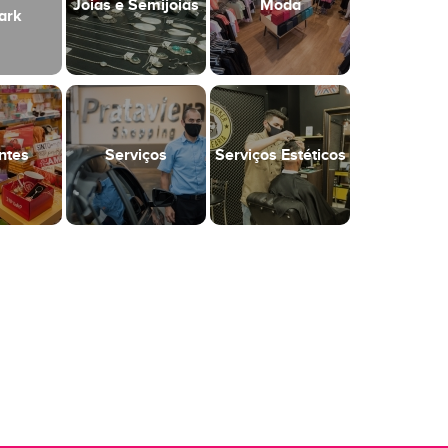
Joias e Semijoias
Moda
ark
ntes
Serviços
Serviços Estéticos