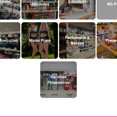
çados
Educação
Utilidades
RG P
Perfumaria e
asculina
Moda Praia
Prese
Beleza
Serviços
Financeiros