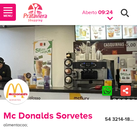
09:24
Aberto
Mc Donalds Sorvetes
54 3214-18...
alimentacao;