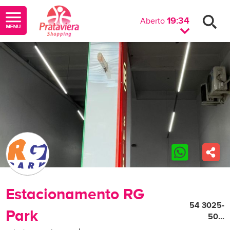
19:34
Aberto
Estacionamento RG
54 3025-
Park
50...