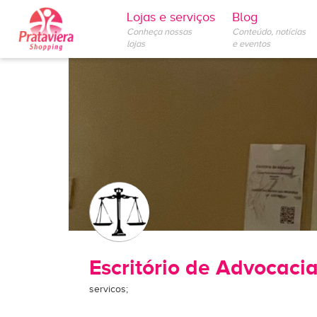
Lojas e serviços
Blog
Conheça nossas
Conteúdo, notícias
lojas
e eventos
Escritório de Advocaci
servicos;