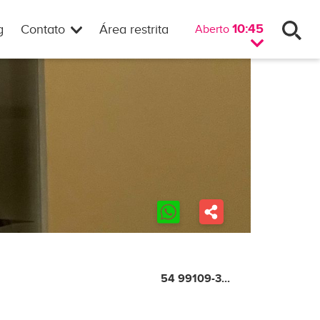
10:45
g
Contato
Área restrita
Aberto
54 99109-3...