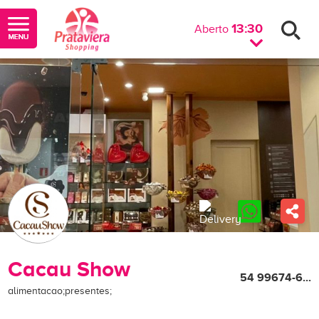
13:30
Aberto
Cacau Show
54 99674-6...
alimentacao;presentes;